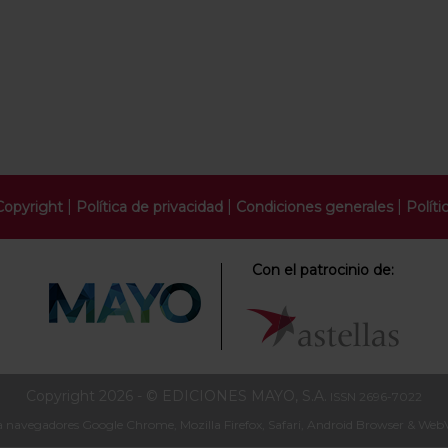
|
|
|
Copyright
Política de privacidad
Condiciones generales
Políti
Con el patrocinio de:
Copyright 2026 - © EDICIONES MAYO, S.A.
ISSN 2696-7022
navegadores Google Chrome, Mozilla Firefox, Safari, Android Browser & WebVi