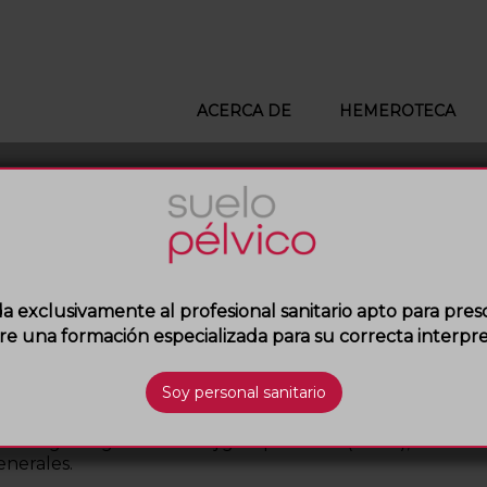
ACERCA DE
HEMEROTECA
da exclusivamente al profesional sanitario apto para pres
va de vejiga hiperactiva: preva
re una formación especializada para su correcta interpre
ultados del estudio PREVEGIN
strana, M.ªD. Sánchez Quintana, M.ªD. González Sa
atología sugestiva de vejiga hiperactiva (SSVH), su incide
enerales.