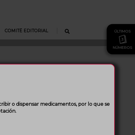
COMITÉ EDITORIAL
ÚLTIMOS
3
NÚMEROS
idor web, y tan solo ese servidor será capaz de
navegación y navegar de manera eficiente, y
cribir o dispensar medicamentos, por lo que se
tación.
as que visita o si se produce algún error) y que
ida en las mismas es totalmente anónima y nos