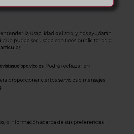
avegación.
entender la usabilidad del sitio, y nos ayudarán
 que pueda ser usada con fines publicitarios, o
articular.
. Podrá rechazar en
vistasuelopelvico.es
ara proporcionar ciertos servicios o mensajes
g.
s, o información acerca de sus preferencias