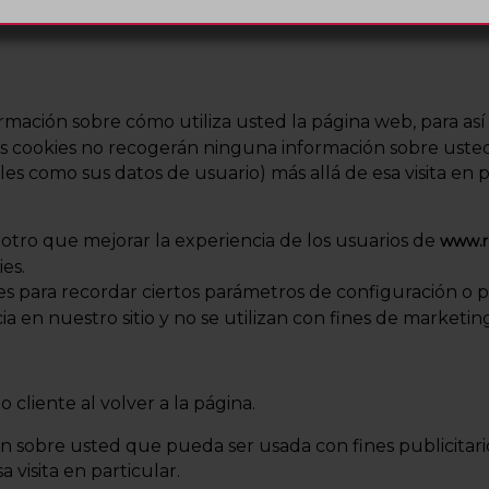
io, realizando las mejoras oportunas para facilitar su n
rmación sobre cómo utiliza usted la página web, para así 
as cookies no recogerán ninguna información sobre usted
es como sus datos de usuario) más allá de esa visita en p
 otro que mejorar la experiencia de los usuarios de
www.re
es.
ies para recordar ciertos parámetros de configuración o p
 en nuestro sitio y no se utilizan con fines de marketin
 cliente al volver a la página.
 sobre usted que pueda ser usada con fines publicitario
 visita en particular.