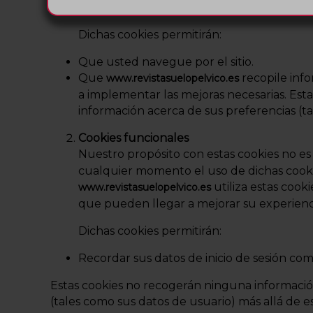
ayuda a entender cómo funciona nuestro sit
Dichas cookies permitirán:
Que usted navegue por el sitio.
Que
recopile info
www.revistasuelopelvico.es
a implementar las mejoras necesarias. Est
información acerca de sus preferencias (tal
Cookies funcionales
Nuestro propósito con estas cookies no es
cualquier momento el uso de dichas cooki
utiliza estas cook
www.revistasuelopelvico.es
que pueden llegar a mejorar su experiencia
Dichas cookies permitirán:
Recordar sus datos de inicio de sesión como
Estas cookies no recogerán ninguna información
(tales como sus datos de usuario) más allá de esa