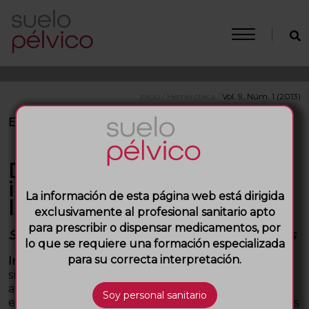
Inicio
/
Hemeroteca
/
Vol. 9, Núm. 1 (2013)
ESTADO DE LA CUESTIÓN
Dolor pélvico crónico:
impacto psicológico y sobre
La información de esta página web está dirigida
la función sexual
exclusivamente al profesional sanitario apto
para prescribir o dispensar medicamentos, por
S. Anglès Acedo, C. Ros Cerro, M. Espuña-Pons
lo que se requiere una formación especializada
para su correcta interpretación.
Introducción
: El dolor pélvico crónico (DPC) es un
síntoma común a diversos subsíndromes que
abarcan múltiples especialidades, y tiene una
elevada prevalencia. Se asocia a síndromes somáticos